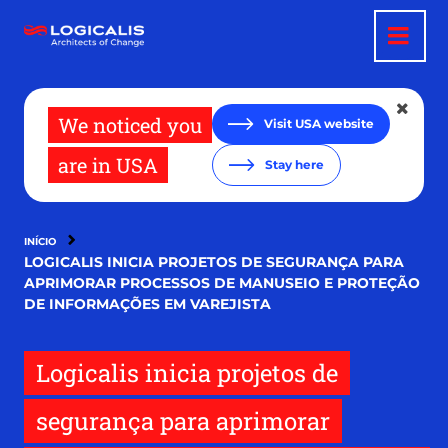
Pular
para
o
conteúdo
principal
We noticed you
Visit USA website
are in USA
Stay here
INÍCIO
LOGICALIS INICIA PROJETOS DE SEGURANÇA PARA
APRIMORAR PROCESSOS DE MANUSEIO E PROTEÇÃO
DE INFORMAÇÕES EM VAREJISTA
Logicalis inicia projetos de
segurança para aprimorar