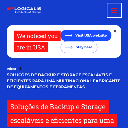
Pular
para
o
conteúdo
principal
We noticed you
Visit USA website
are in USA
Stay here
INÍCIO
SOLUÇÕES DE BACKUP E STORAGE ESCALÁVEIS E
EFICIENTES PARA UMA MULTINACIONAL FABRICANTE
DE EQUIPAMENTOS E FERRAMENTAS
Soluções de Backup e Storage
escaláveis e eficientes para uma