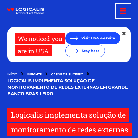
Pular
para
o
conteúdo
principal
We noticed you
Visit USA website
are in USA
Stay here
INÍCIO
INSIGHTS
CASOS DE SUCESSO
LOGICALIS IMPLEMENTA SOLUÇÃO DE
MONITORAMENTO DE REDES EXTERNAS EM GRANDE
BANCO BRASILEIRO
Logicalis implementa solução de
monitoramento de redes externas