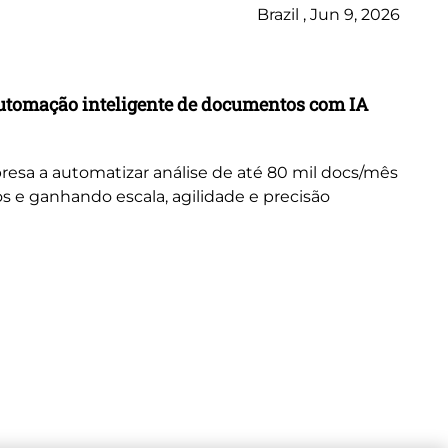
Brazil , Jun 9, 2026
Ca
utomação inteligente de documentos com IA
Tr
in
resa a automatizar análise de até 80 mil docs/mês
Ex
s e ganhando escala, agilidade e precisão
tr