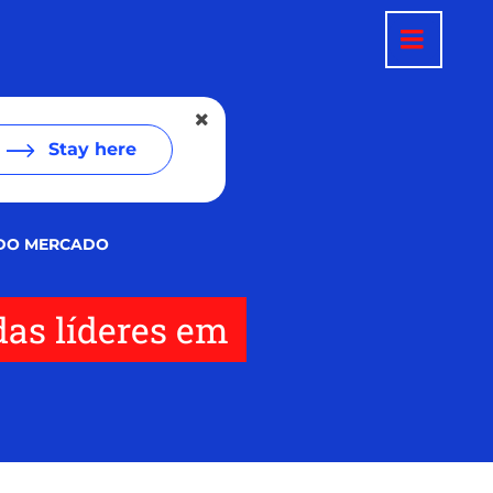
Stay here
 DO MERCADO
das líderes em