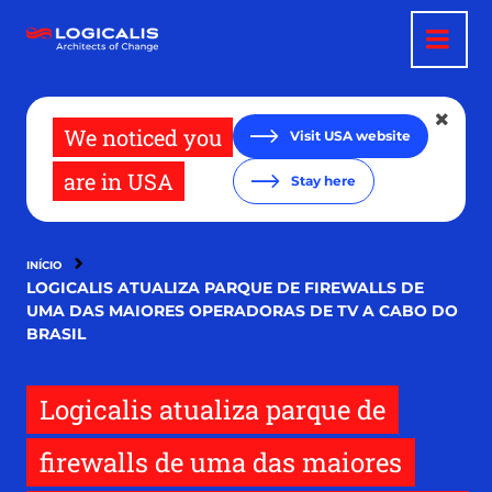
Pular
para
o
conteúdo
principal
We noticed you
Visit USA website
are in USA
Stay here
INÍCIO
LOGICALIS ATUALIZA PARQUE DE FIREWALLS DE
UMA DAS MAIORES OPERADORAS DE TV A CABO DO
BRASIL
Logicalis atualiza parque de
firewalls de uma das maiores