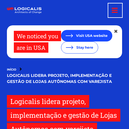
Pular
para
o
conteúdo
principal
We noticed you
Visit USA website
are in USA
Stay here
INÍCIO
LOGICALIS LIDERA PROJETO, IMPLEMENTAÇÃO E
GESTÃO DE LOJAS AUTÔNOMAS COM VAREJISTA
Logicalis lidera projeto,
implementação e gestão de Lojas