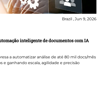
Brazil , Jun 9, 2026
Ca
utomação inteligente de documentos com IA
Tr
in
resa a automatizar análise de até 80 mil docs/mês
Ex
s e ganhando escala, agilidade e precisão
tr