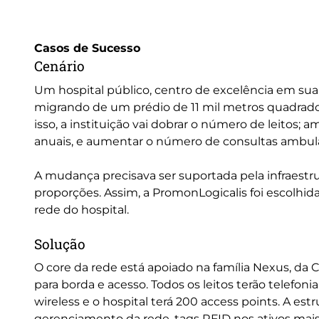
Casos de Sucesso
Cenário
Um hospital público, centro de excelência em sua 
migrando de um prédio de 11 mil metros quadrado
isso, a instituição vai dobrar o número de leitos; a
anuais, e aumentar o número de consultas ambulato
A mudança precisava ser suportada pela infraestr
proporções. Assim, a PromonLogicalis foi escolhida 
rede do hospital.
Solução
O core da rede está apoiado na família Nexus, da
para borda e acesso. Todos os leitos terão telefo
wireless e o hospital terá 200 access points. A est
gerenciamento da rede, tags RFID nos ativos mais 