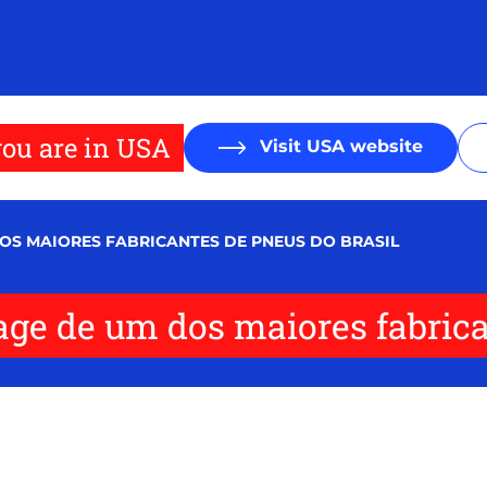
ou are in USA
Visit USA website
OS MAIORES FABRICANTES DE PNEUS DO BRASIL
age de um dos maiores fabrica