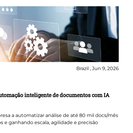
Brazil , Jun 9, 2026
Ca
utomação inteligente de documentos com IA
Tr
in
resa a automatizar análise de até 80 mil docs/mês
Ex
s e ganhando escala, agilidade e precisão
tr