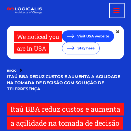
Pular
para
o
conteúdo
principal
We noticed you
Visit USA website
are in USA
Stay here
INÍCIO
ITAÚ BBA REDUZ CUSTOS E AUMENTA A AGILIDADE
NA TOMADA DE DECISÃO COM SOLUÇÃO DE
TELEPRESENÇA
Itaú BBA reduz custos e aumenta
a agilidade na tomada de decisão