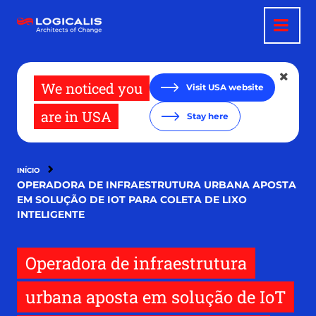
Pular
para
o
conteúdo
principal
We noticed you
Visit USA website
are in USA
Stay here
INÍCIO
OPERADORA DE INFRAESTRUTURA URBANA APOSTA
EM SOLUÇÃO DE IOT PARA COLETA DE LIXO
INTELIGENTE
Operadora de infraestrutura
urbana aposta em solução de IoT