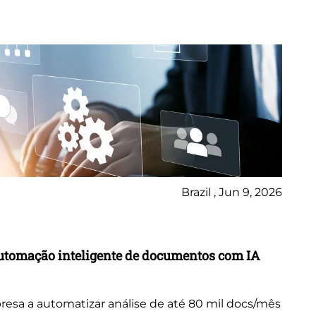
Brazil , Jun 9, 2026
Ca
utomação inteligente de documentos com IA
Tr
in
resa a automatizar análise de até 80 mil docs/mês
Ex