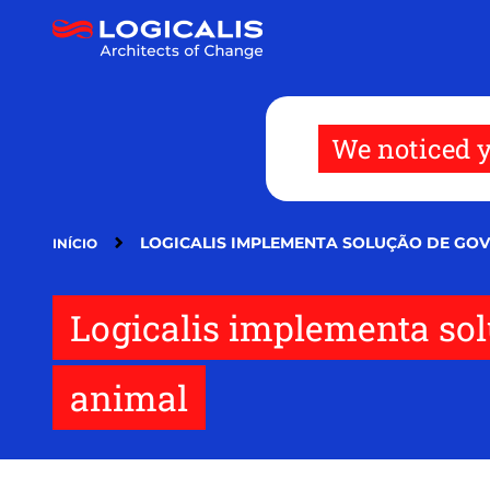
Pular
para
o
conteúdo
principal
We noticed y
LOGICALIS IMPLEMENTA SOLUÇÃO DE GO
INÍCIO
Logicalis implementa so
animal