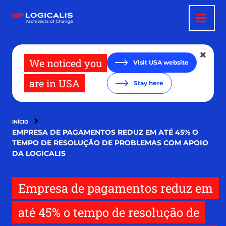
Pular
para
o
conteúdo
principal
We noticed you
Visit USA website
are in USA
Stay here
INÍCIO
EMPRESA DE PAGAMENTOS REDUZ EM ATÉ 45% O
TEMPO DE RESOLUÇÃO DE PROBLEMAS COM APOIO
DA LOGICALIS
Empresa de pagamentos reduz em
até 45% o tempo de resolução de