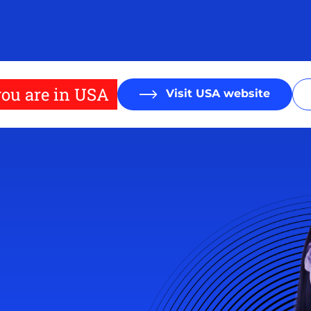
ou are in USA
Visit USA website