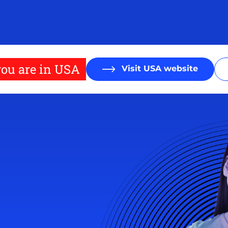
ou are in USA
Visit USA website