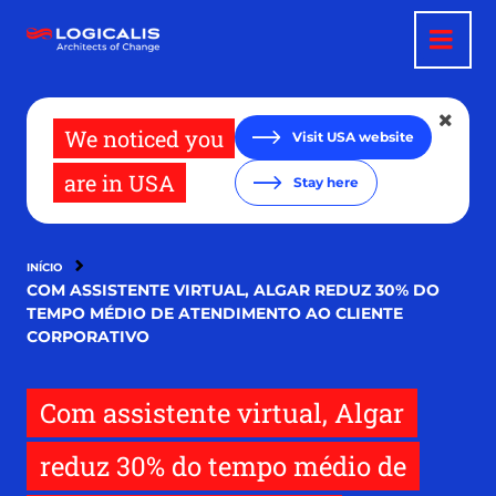
Pular
para
o
conteúdo
principal
We noticed you
Visit USA website
are in USA
Stay here
INÍCIO
COM ASSISTENTE VIRTUAL, ALGAR REDUZ 30% DO
TEMPO MÉDIO DE ATENDIMENTO AO CLIENTE
CORPORATIVO
Com assistente virtual, Algar
reduz 30% do tempo médio de