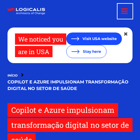
Pular
para
o
conteúdo
principal
We noticed you
Visit USA website
are in USA
Stay here
INÍCIO
COPILOT E AZURE IMPULSIONAM TRANSFORMAÇÃO
DIGITAL NO SETOR DE SAÚDE
Copilot e Azure impulsionam
transformação digital no setor de