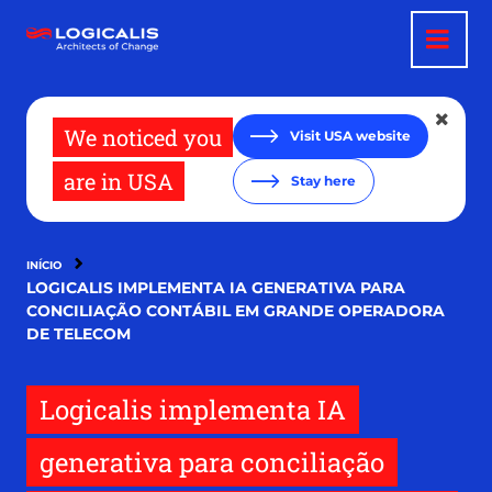
Pular
para
o
conteúdo
principal
We noticed you
Visit USA website
are in USA
Stay here
INÍCIO
LOGICALIS IMPLEMENTA IA GENERATIVA PARA
CONCILIAÇÃO CONTÁBIL EM GRANDE OPERADORA
DE TELECOM
Logicalis implementa IA
generativa para conciliação