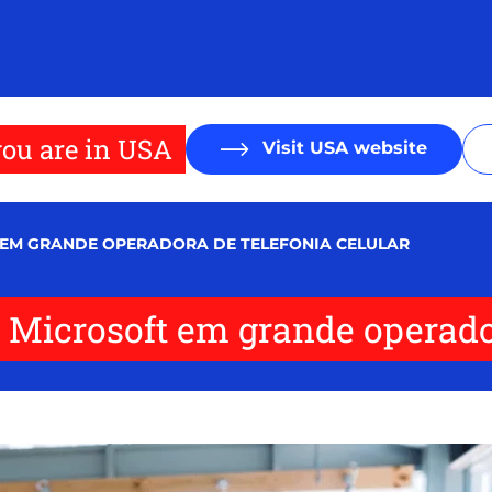
ou are in USA
Visit USA website
 EM GRANDE OPERADORA DE TELEFONIA CELULAR
 Microsoft em grande operador