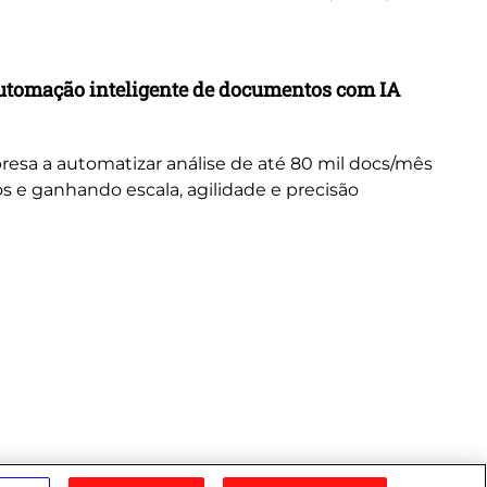
Ca
utomação inteligente de documentos com IA
Tr
in
resa a automatizar análise de até 80 mil docs/mês
Ex
s e ganhando escala, agilidade e precisão
tr