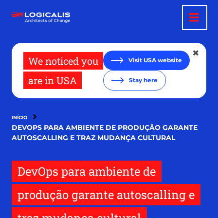
Pular
para
o
conteúdo
principal
We noticed you
Visit USA website
are in USA
Stay here
INÍCIO
DEVOPS PARA AMBIENTE DE PRODUÇÃO GARANTE
AUTOSCALLING E TRAZ MUDANÇA CULTURAL
DevOps para ambiente de
produção garante autoscalling e