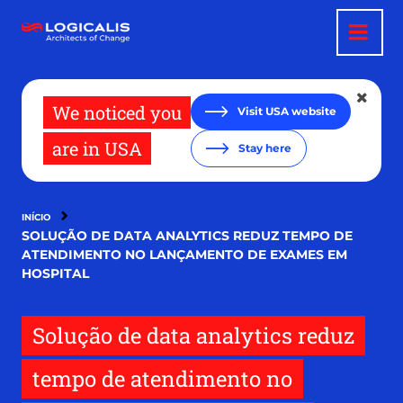
Pular
para
o
conteúdo
principal
We noticed you
Visit USA website
are in USA
Stay here
INÍCIO
SOLUÇÃO DE DATA ANALYTICS REDUZ TEMPO DE
ATENDIMENTO NO LANÇAMENTO DE EXAMES EM
HOSPITAL
Solução de data analytics reduz
tempo de atendimento no