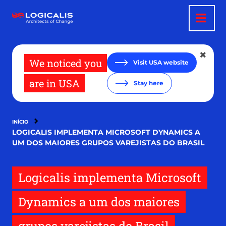
Pular
para
o
conteúdo
principal
We noticed you
Visit USA website
are in USA
Stay here
INÍCIO
LOGICALIS IMPLEMENTA MICROSOFT DYNAMICS A
UM DOS MAIORES GRUPOS VAREJISTAS DO BRASIL
Logicalis implementa Microsoft
Dynamics a um dos maiores