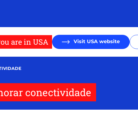
ou are in USA
Visit USA website
TIVIDADE
horar conectividade