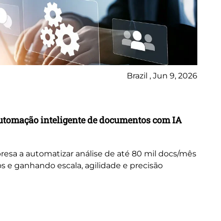
Brazil , Jun 9, 2026
Ca
utomação inteligente de documentos com IA
Tr
in
resa a automatizar análise de até 80 mil docs/mês
Ex
s e ganhando escala, agilidade e precisão
tr