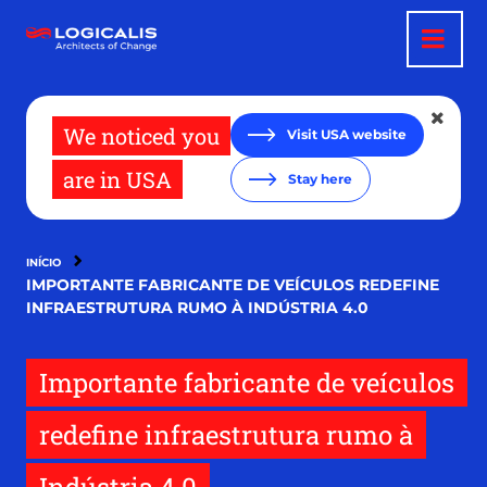
Pular
para
o
conteúdo
principal
We noticed you
Visit USA website
are in USA
Stay here
INÍCIO
IMPORTANTE FABRICANTE DE VEÍCULOS REDEFINE
INFRAESTRUTURA RUMO À INDÚSTRIA 4.0
Importante fabricante de veículos
redefine infraestrutura rumo à