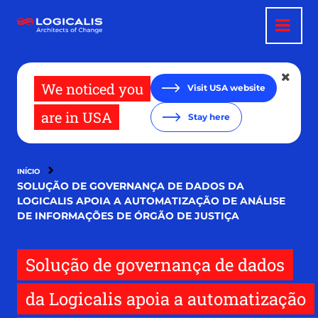
Pular
para
o
conteúdo
principal
We noticed you
Visit USA website
are in USA
Stay here
INÍCIO
SOLUÇÃO DE GOVERNANÇA DE DADOS DA
LOGICALIS APOIA A AUTOMATIZAÇÃO DE ANÁLISE
DE INFORMAÇÕES DE ÓRGÃO DE JUSTIÇA
Solução de governança de dados
da Logicalis apoia a automatização