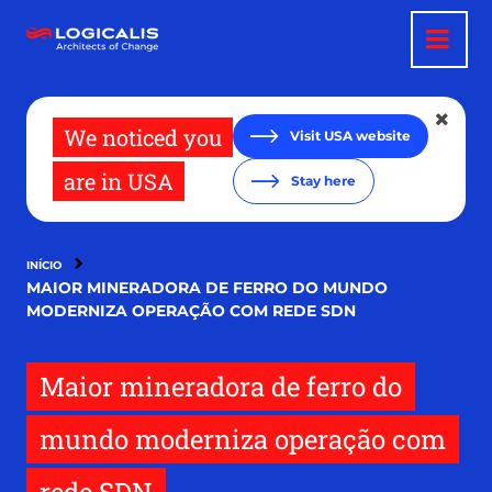
Pular
para
o
conteúdo
principal
We noticed you
Visit USA website
are in USA
Stay here
INÍCIO
MAIOR MINERADORA DE FERRO DO MUNDO
MODERNIZA OPERAÇÃO COM REDE SDN
Maior mineradora de ferro do
mundo moderniza operação com