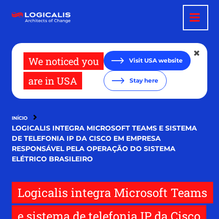
Pular
para
o
conteúdo
principal
We noticed you
Visit USA website
are in USA
Stay here
INÍCIO
LOGICALIS INTEGRA MICROSOFT TEAMS E SISTEMA
DE TELEFONIA IP DA CISCO EM EMPRESA
RESPONSÁVEL PELA OPERAÇÃO DO SISTEMA
ELÉTRICO BRASILEIRO
Logicalis integra Microsoft Teams
e sistema de telefonia IP da Cisco