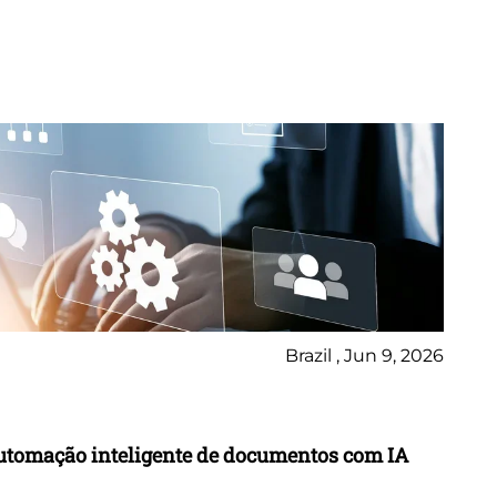
Brazil , Jun 9, 2026
Ca
utomação inteligente de documentos com IA
Tr
in