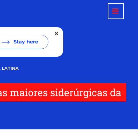
Stay here
 LATINA
s maiores siderúrgicas da