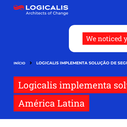
Pular
para
o
conteúdo
principal
We noticed y
LOGICALIS IMPLEMENTA SOLUÇÃO DE SEG
INÍCIO
Logicalis implementa so
América Latina