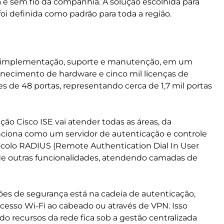
 e sem fio da companhia. A solução escolhida para
e foi definida como padrão para toda a região.
ara a implementação, suporte e manutenção, em um
fornecimento de hardware e cinco mil licenças de
s de 48 portas, representando cerca de 1,7 mil portas
ão Cisco ISE vai atender todas as áreas, da
unciona como um servidor de autenticação e controle
colo RADIUS (Remote Authentication Dial In User
 de outras funcionalidades, atendendo camadas de
ções de segurança está na cadeia de autenticação,
acesso Wi-Fi ao cabeado ou através de VPN. Isso
o recursos da rede fica sob a gestão centralizada