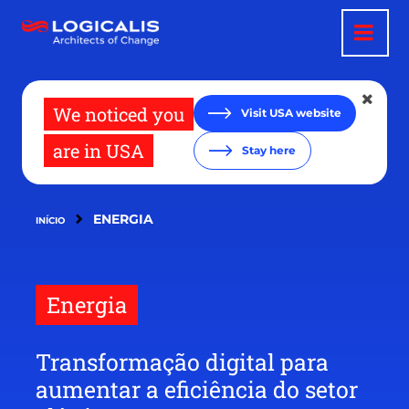
Pular
para
o
conteúdo
principal
We noticed you
Visit USA website
are in USA
Stay here
ENERGIA
INÍCIO
Energia
Transformação digital para
aumentar a eficiência do setor