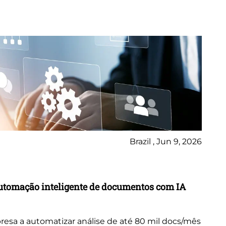
Brazil , Jun 9, 2026
Ca
utomação inteligente de documentos com IA
Tr
in
resa a automatizar análise de até 80 mil docs/mês
Ex