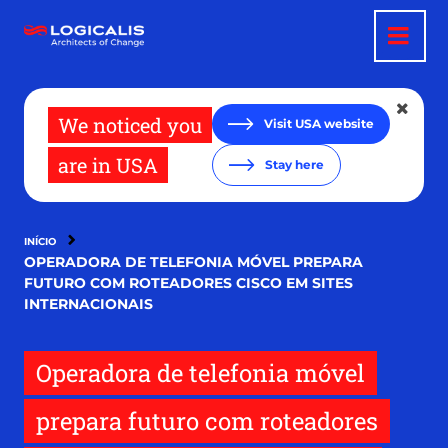
Pular
para
o
conteúdo
principal
We noticed you
Visit USA website
are in USA
Stay here
INÍCIO
OPERADORA DE TELEFONIA MÓVEL PREPARA
FUTURO COM ROTEADORES CISCO EM SITES
INTERNACIONAIS
Operadora de telefonia móvel
prepara futuro com roteadores