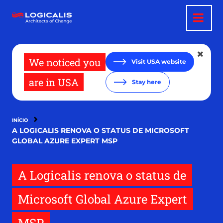
Pular
para
o
conteúdo
principal
We noticed you
Visit USA website
are in USA
Stay here
INÍCIO
A LOGICALIS RENOVA O STATUS DE MICROSOFT
GLOBAL AZURE EXPERT MSP
A Logicalis renova o status de
Microsoft Global Azure Expert