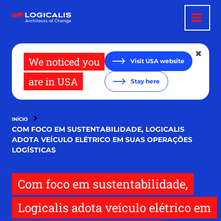
Pular
para
o
conteúdo
principal
We noticed you
Visit USA website
are in USA
Stay here
INÍCIO
COM FOCO EM SUSTENTABILIDADE, LOGICALIS
ADOTA VEÍCULO ELÉTRICO EM SUAS OPERAÇÕES
LOGÍSTICAS
Com foco em sustentabilidade,
Logicalis adota veículo elétrico em