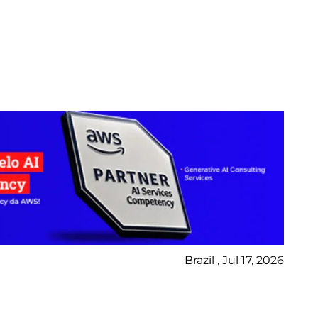
Brazil , Jul 17, 2026
No
Bl