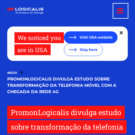
Pular
para
o
conteúdo
principal
We noticed you
Visit USA website
are in USA
Stay here
INÍCIO
PROMONLOGICALIS DIVULGA ESTUDO SOBRE
TRANSFORMAÇÃO DA TELEFONIA MÓVEL COM A
CHEGADA DA REDE 4G
PromonLogicalis divulga estudo
sobre transformação da telefonia