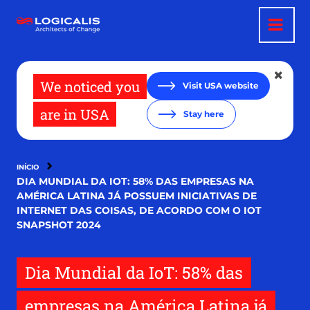
Pular
para
o
conteúdo
principal
We noticed you
Visit USA website
are in USA
Stay here
INÍCIO
DIA MUNDIAL DA IOT: 58% DAS EMPRESAS NA
AMÉRICA LATINA JÁ POSSUEM INICIATIVAS DE
INTERNET DAS COISAS, DE ACORDO COM O IOT
SNAPSHOT 2024
Dia Mundial da IoT: 58% das
empresas na América Latina já