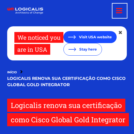
Pular
para
o
conteúdo
principal
We noticed you
Visit USA website
are in USA
Stay here
INÍCIO
LOGICALIS RENOVA SUA CERTIFICAÇÃO COMO CISCO
GLOBAL GOLD INTEGRATOR
Logicalis renova sua certificação
como Cisco Global Gold Integrator