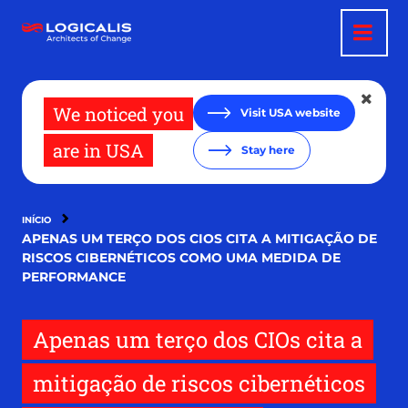
Pular
para
o
conteúdo
principal
We noticed you
Visit USA website
are in USA
Stay here
INÍCIO
APENAS UM TERÇO DOS CIOS CITA A MITIGAÇÃO DE
RISCOS CIBERNÉTICOS COMO UMA MEDIDA DE
PERFORMANCE
Apenas um terço dos CIOs cita a
mitigação de riscos cibernéticos