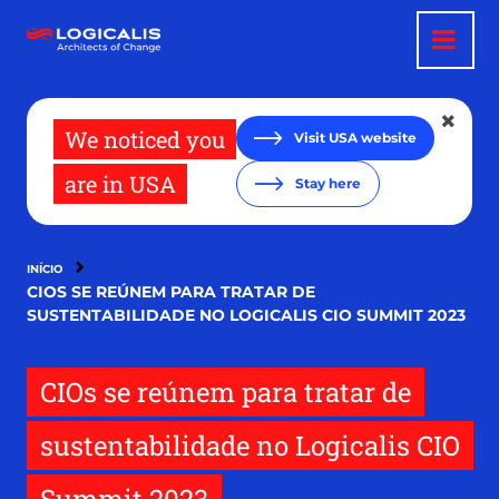
Pular
para
o
conteúdo
principal
We noticed you
Visit USA website
are in USA
Stay here
INÍCIO
CIOS SE REÚNEM PARA TRATAR DE
SUSTENTABILIDADE NO LOGICALIS CIO SUMMIT 2023
CIOs se reúnem para tratar de
sustentabilidade no Logicalis CIO