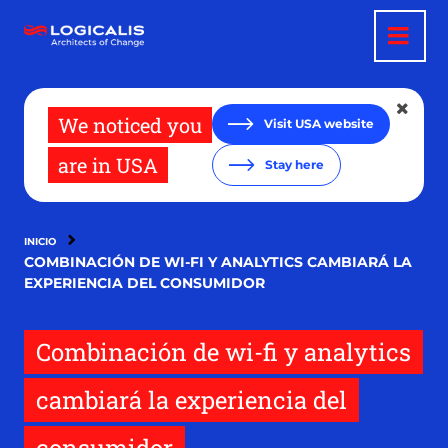
Pasar
al
contenido
principal
We noticed you
Visit USA website
are in USA
Stay here
INICIO
COMBINACIÓN DE WI-FI Y ANALYTICS CAMBIARÁ LA
EXPERIENCIA DEL CONSUMIDOR
Combinación de wi-fi y analytics
cambiará la experiencia del