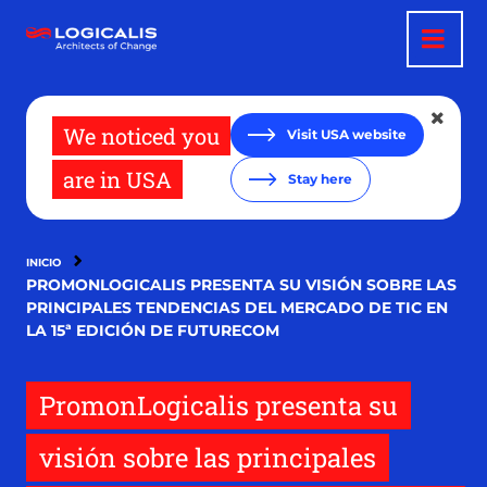
Pasar
al
contenido
principal
We noticed you
Visit USA website
are in USA
Stay here
INICIO
PROMONLOGICALIS PRESENTA SU VISIÓN SOBRE LAS
PRINCIPALES TENDENCIAS DEL MERCADO DE TIC EN
LA 15ª EDICIÓN DE FUTURECOM
PromonLogicalis presenta su
visión sobre las principales