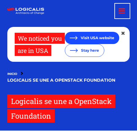
Pasar
al
contenido
principal
We noticed you
Visit USA website
are in USA
Stay here
INICIO
LOGICALIS SE UNE A OPENSTACK FOUNDATION
Logicalis se une a OpenStack
Foundation