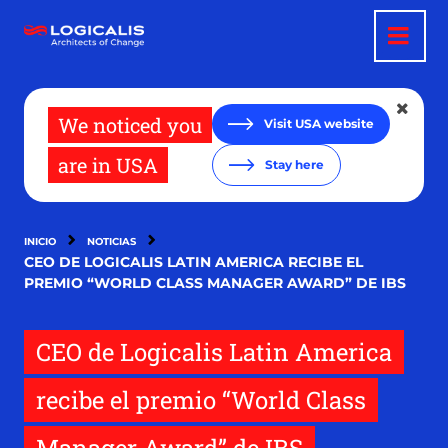
Pasar
al
contenido
principal
We noticed you
Visit USA website
are in USA
Stay here
INICIO
NOTICIAS
CEO DE LOGICALIS LATIN AMERICA RECIBE EL
PREMIO “WORLD CLASS MANAGER AWARD” DE IBS
CEO de Logicalis Latin America
recibe el premio “World Class