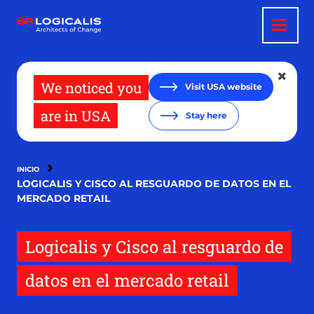
Pasar
al
contenido
principal
We noticed you
Visit USA website
are in USA
Stay here
INICIO
LOGICALIS Y CISCO AL RESGUARDO DE DATOS EN EL
MERCADO RETAIL
Logicalis y Cisco al resguardo de
datos en el mercado retail