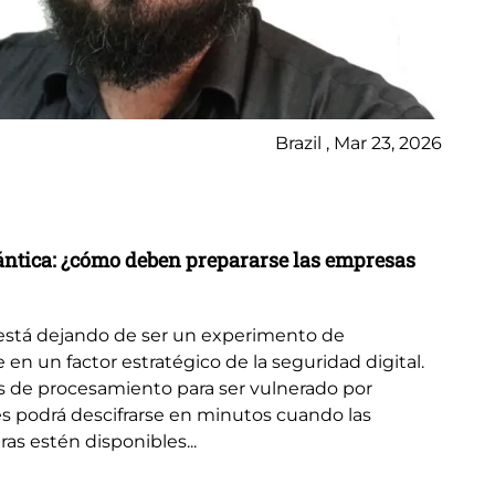
Brazil , Mar 23, 2026
No
La
uántica: ¿cómo deben prepararse las empresas
Una
se
está dejando de ser un experimento de
el 
e en un factor estratégico de la seguridad digital.
de
s de procesamiento para ser vulnerado por
s podrá descifrarse en minutos cuando las
s estén disponibles...