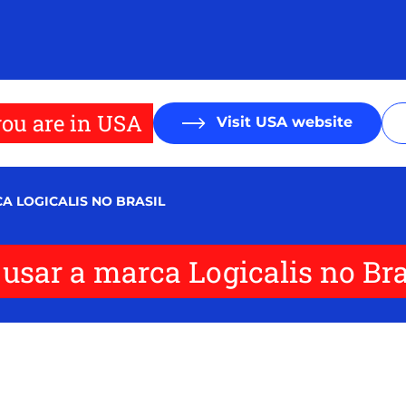
ou are in USA
Visit USA website
A LOGICALIS NO BRASIL
usar a marca Logicalis no Bra