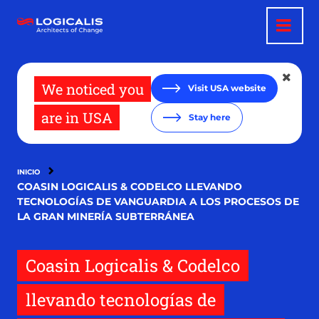
Pasar
al
contenido
principal
We noticed you
Visit USA website
are in USA
Stay here
INICIO
COASIN LOGICALIS & CODELCO LLEVANDO
TECNOLOGÍAS DE VANGUARDIA A LOS PROCESOS DE
LA GRAN MINERÍA SUBTERRÁNEA
Coasin Logicalis & Codelco
llevando tecnologías de