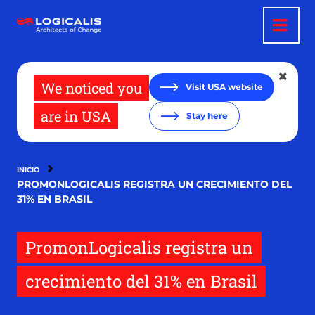
Pasar
al
contenido
principal
We noticed you
Visit USA website
are in USA
Stay here
INICIO
PROMONLOGICALIS REGISTRA UN CRECIMIENTO DEL
31% EN BRASIL
PromonLogicalis registra un
crecimiento del 31% en Brasil