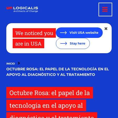
Pasar
al
contenido
principal
We noticed you
Visit USA website
are in USA
Stay here
INICIO
OCTUBRE ROSA: EL PAPEL DE LA TECNOLOGÍA EN EL
APOYO AL DIAGNÓSTICO Y AL TRATAMIENTO
Octubre Rosa: el papel de la
tecnología en el apoyo al