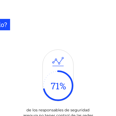
do?
71
%
de los responsables de seguridad
asegura no tener control de las redes