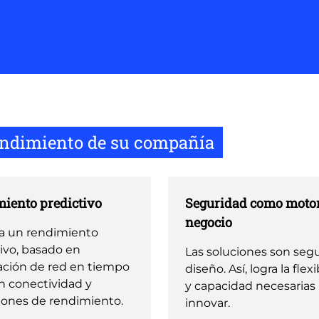
rendimiento de su compañía
iento predictivo
Seguridad como motor
negocio
a un rendimiento
ivo, basado en
Las soluciones son segu
ación de red en tiempo
diseño. Así, logra la flex
on conectividad y
y capacidad necesarias
iones de rendimiento.
innovar.