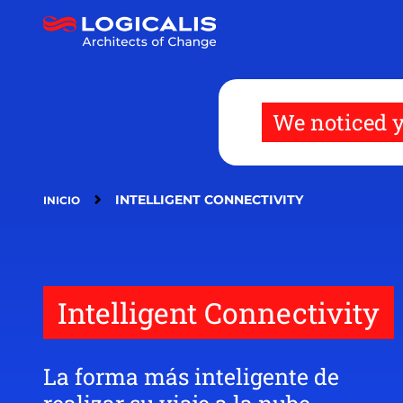
Pasar
al
contenido
principal
We noticed y
INTELLIGENT CONNECTIVITY
INICIO
Intelligent Connectivity
La forma más inteligente de