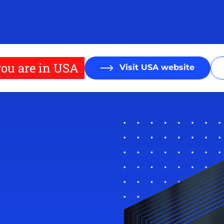
ou are in USA
Visit USA website