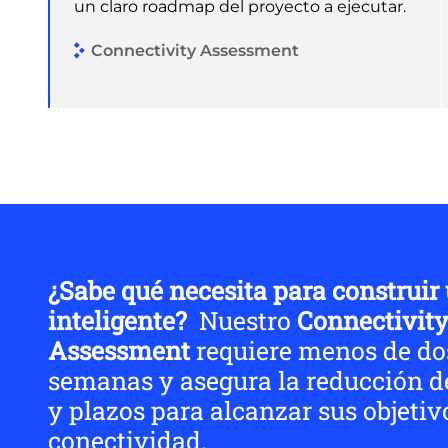
un claro roadmap del proyecto a ejecutar.
Connectivity Assessment
¿Sabe qué necesita para construir
inteligente?
Nuestro
Connectivit
Assessment
requiere menos de do
semanas y asegura la reducción d
y plazos para alcanzar sus objetiv
conectividad.