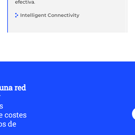
efectiva.
Intelligent Connectivity
 una red
y
s
e costes
os de