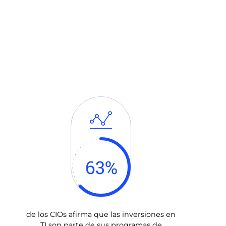
63
%
de los CIOs afirma que las inversiones en
TI son parte de sus programas de