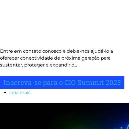
Entre em contato conosco e deixe-nos ajudá-lo a
oferecer conectividade de próxima geração para
sustentar, proteger e expandir o...
Inscreva-se para o CIO Summit 2023
Leia mais
sobre
Inscreva-
Image
se
para
o
CIO