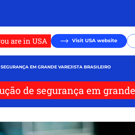
ou are in USA
Visit USA website
 SEGURANÇA EM GRANDE VAREJISTA BRASILEIRO
ução de segurança em grande v