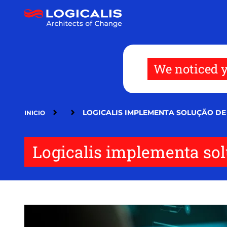
Pasar
al
contenido
principal
We noticed y
LOGICALIS IMPLEMENTA SOLUÇÃO DE
INICIO
Logicalis implementa sol