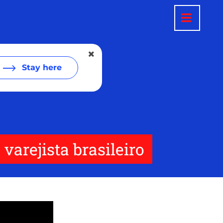
Stay here
arejista brasileiro