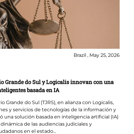
Brazil , May 25, 2026
Ca
Rio Grande do Sul y Logicalis innovan con una
Lo
nteligentes basada en IA
mo
Rio Grande do Sul (TJRS), en alianza con Logicalis,
Im
es y servicios de tecnologías de la información y
CD
na solución basada en inteligencia artificial (IA)
swi
dinámica de las audiencias judiciales y
pr
udadanos en el estado...
ya